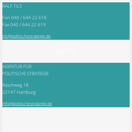
RALF TILS
Fon 040 / 644 22 618
Fax 040 / 644 22 619
tils@politischestrategie.de
APOS
AGENTUR FÜR
POLITISCHE STRATEGIE
Raschweg 18
22147 Hamburg
info@politischestrategie.de